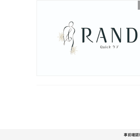
投
稿
の
ペ
事前確認