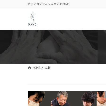
コ
ナ
ボディコンディショニングRAND
ン
ビ
テ
ゲ
ン
ー
ツ
シ
へ
ョ
ス
ン
キ
に
ッ
移
プ
動
HOME
広島