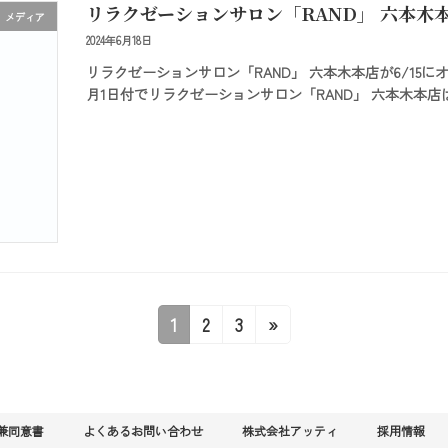
リラクゼーションサロン「RAND」 六本木本
メディア
2024年6月18日
リラクゼーションサロン「RAND」 六本木本店が6/15にオ
月1日付でリラクゼーションサロン「RAND」 六本木本
固
固
固
1
2
3
»
定
定
定
ペ
ペ
ペ
ー
ー
ー
ジ
ジ
ジ
兼同意書
よくあるお問い合わせ
株式会社アッティ
採用情報