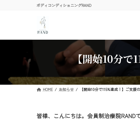
コ
ナ
ボディコンディショニングRAND
ン
ビ
テ
ゲ
ン
ー
ツ
シ
へ
ョ
ス
ン
【開始10分で
キ
に
ッ
移
プ
動
HOME
お知らせ
【開始10分で115%達成！】ご支
皆様、こんにちは。会員制治療院RAND