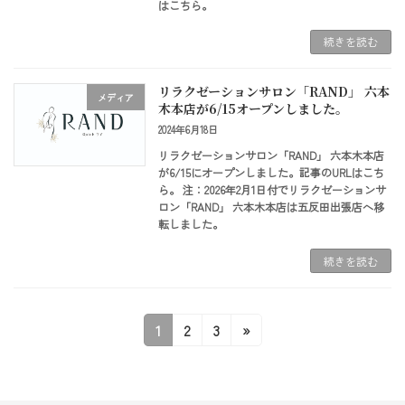
はこちら。
続きを読む
リラクゼーションサロン「RAND」 六本
メディア
木本店が6/15オープンしました。
2024年6月18日
リラクゼーションサロン「RAND」 六本木本店
が6/15にオープンしました。記事のURLはこち
ら。 注：2026年2月1日付でリラクゼーションサ
ロン「RAND」 六本木本店は五反田出張店へ移
転しました。
続きを読む
投
固
固
固
1
2
3
»
稿
定
定
定
ペ
ペ
ペ
の
ー
ー
ー