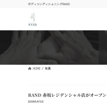
コ
ナ
ボディコンディショニングRAND
ン
ビ
テ
ゲ
ン
ー
ツ
シ
へ
ョ
ス
ン
キ
に
ッ
移
プ
動
HOME
社長
RAND 赤坂レジデンシャル店がオープ
2024年8月15日