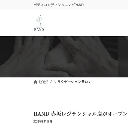
コ
ナ
ボディコンディショニングRAND
ン
ビ
テ
ゲ
ン
ー
ツ
シ
へ
ョ
ス
ン
キ
に
ッ
移
プ
動
HOME
リラクゼーションサロン
RAND 赤坂レジデンシャル店がオープ
2024年8月15日