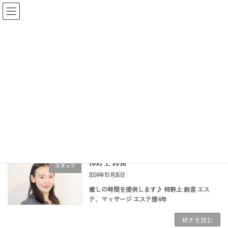
コ
ナ
ン
ビ
テ
ゲ
ン
ー
ツ
シ
スタッフ
へ
ョ
ス
ン
キ
に
ッ
移
HOME
スタッフ
プ
動
スタッフ紹介のカテゴリ。
柿野上 鈴苗
スタッフ
2024年10月26日
癒しの時間を提供します♪ 柿野上 鈴苗 エス
テ、マッサージ エステ歴4年
続きを読む