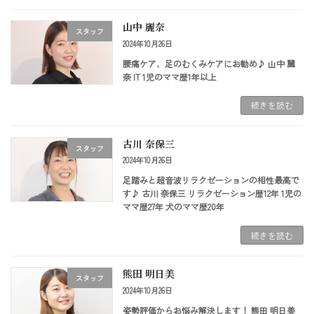
山中 麗奈
スタッフ
2024年10月26日
腰痛ケア、足のむくみケアにお勧め♪ 山中 麗
奈 IT 1児のママ歴1年以上
続きを読む
古川 奈保三
スタッフ
2024年10月26日
足踏みと超音波リラクゼーションの相性最高で
す♪ 古川 奈保三 リラクゼーション歴12年 1児の
ママ歴27年 犬のママ歴20年
続きを読む
熊田 明日美
スタッフ
2024年10月26日
姿勢評価からお悩み解決します！ 熊田 明日美