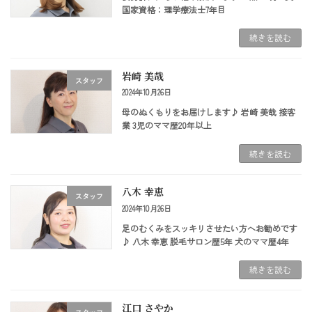
国家資格：理学療法士7年目
続きを読む
岩崎 美哉
スタッフ
2024年10月26日
母のぬくもりをお届けします♪ 岩崎 美哉 接客
業 3児のママ歴20年以上
続きを読む
八木 幸恵
スタッフ
2024年10月26日
足のむくみをスッキリさせたい方へお勧めです
♪ 八木 幸恵 脱毛サロン歴5年 犬のママ歴4年
続きを読む
江口 さやか